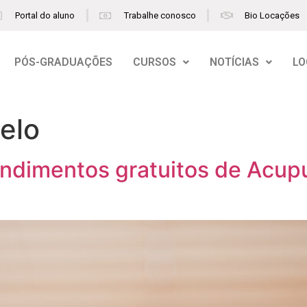
Portal do aluno
Trabalhe conosco
Bio Locações
PÓS-GRADUAÇÕES
CURSOS
NOTÍCIAS
LO
elo
endimentos gratuitos de Acup