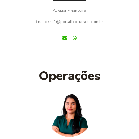
Auxiliar Financeiro
financeiro1@portalbiocursos.com.br
Operações