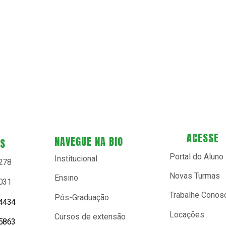
ACESSE
NAVEGUE NA BIO
ES
Portal do Aluno
Institucional
9278
Novas Turmas
Ensino
0031
Trabalhe Conos
Pós-Graduação
-4434
Locações
Cursos de extensão
-5863