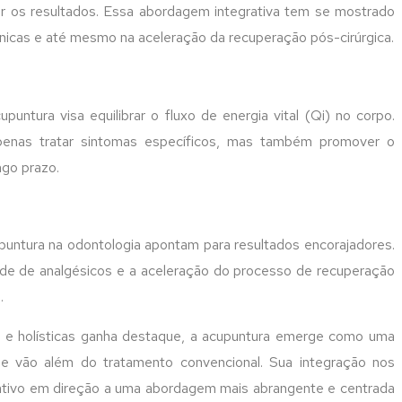
ar os resultados. Essa abordagem integrativa tem se mostrado
ônicas e até mesmo na aceleração da recuperação pós-cirúrgica.
puntura visa equilibrar o fluxo de energia vital (Qi) no corpo.
apenas tratar sintomas específicos, mas também promover o
ngo prazo.
upuntura na odontologia apontam para resultados encorajadores.
ade de analgésicos e a aceleração do processo de recuperação
.
 e holísticas ganha destaque, a acupuntura emerge como uma
ue vão além do tratamento convencional. Sua integração nos
ativo em direção a uma abordagem mais abrangente e centrada