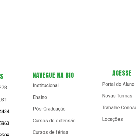
ACESSE
NAVEGUE NA BIO
ES
Portal do Aluno
Institucional
9278
Novas Turmas
Ensino
0031
Trabalhe Conos
Pós-Graduação
-4434
Locações
Cursos de extensão
-5863
Cursos de férias
-8508