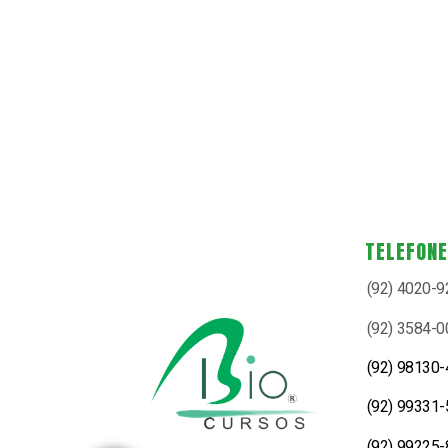
TELEFON
(92) 4020-
(92) 3584-
(92) 98130
(92) 99331
(92) 99225