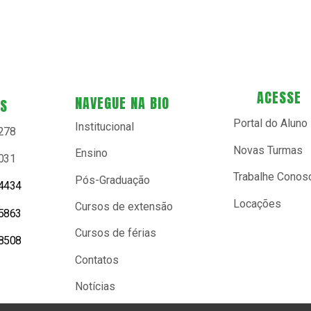
ACESSE
NAVEGUE NA BIO
ES
Portal do Aluno
Institucional
9278
Novas Turmas
Ensino
0031
Trabalhe Conos
Pós-Graduação
-4434
Locações
Cursos de extensão
-5863
Cursos de férias
-8508
Contatos
Notícias