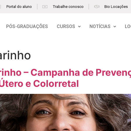
Portal do aluno
Trabalhe conosco
Bio Locações
PÓS-GRADUAÇÕES
CURSOS
NOTÍCIAS
LO
rinho
arinho – Campanha de Preven
Útero e Colorretal