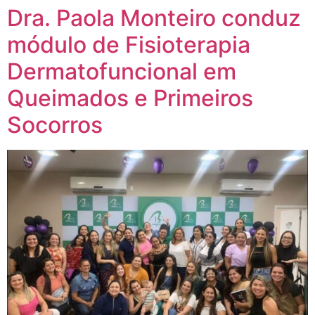
Dra. Paola Monteiro conduz
módulo de Fisioterapia
Dermatofuncional em
Queimados e Primeiros
Socorros