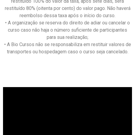
restituído 100% do valor da taxa, após sete dias, será
restituído 80% (oitenta por cento) do valor pago. Não haverá
reembolso dessa taxa após o início do curso.
• A organização se reserva do direito de adiar ou cancelar o
curso caso não haja o número suficiente de participantes
para sua realização;
• A Bio Cursos não se responsabiliza em restituir valores de
transportes ou hospedagem caso o curso seja cancelado.