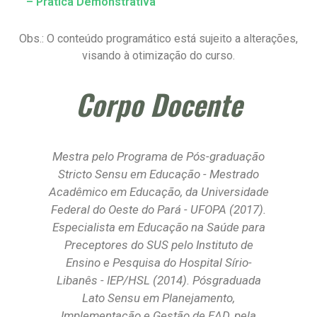
– Prática Demonstrativa
Obs.: O conteúdo programático está sujeito a alterações,
visando à otimização do curso.
Corpo Docente
Mestra pelo Programa de Pós-graduação
B
Stricto Sensu em Educação - Mestrado
H
–
Acadêmico em Educação, da Universidade
ca
Federal do Oeste do Pará - UFOPA (2017).
Especialista em Educação na Saúde para
Preceptores do SUS pelo Instituto de
Ensino e Pesquisa do Hospital Sírio-
ão
Libanês - IEP/HSL (2014). Pósgraduada
Lato Sensu em Planejamento,
a,
Implementação e Gestão de EAD, pela